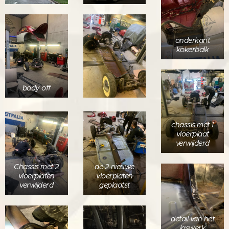
onderkant
kokerbalk
body off
chassis met 1
vloerplaat
verwijderd
Chassis met 2
de 2 nieuwe
vloerplaten
vloerplaten
verwijderd
geplaatst
detail van het
laswerk